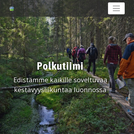
Polkutiimi
Edistämme kaikille soveltuvaa
kestävyysliikuntaa luonnossa