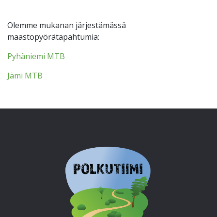
Olemme mukanan järjestämässä
maastopyörätapahtumia:
Pyhäniemi MTB
Jämi MTB