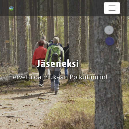
Jäseneksi
Tervetuloa mukaan Polkutiimiin!